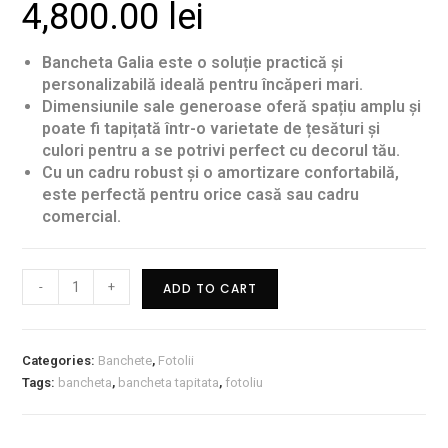
4,800.00
lei
Bancheta Galia este o soluție practică și
personalizabilă ideală pentru încăperi mari.
Dimensiunile sale generoase oferă spațiu amplu și
poate fi tapițată într-o varietate de țesături și
culori pentru a se potrivi perfect cu decorul tău.
Cu un cadru robust și o amortizare confortabilă,
este perfectă pentru orice casă sau cadru
comercial.
-
+
ADD TO CART
Categories:
Banchete
,
Fotolii
Tags:
bancheta
,
bancheta tapitata
,
fotoliu