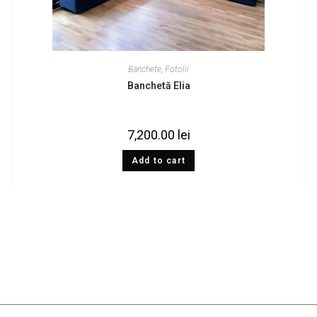
Banchete
,
Fotolii
Banchetă Elia
7,200.00
lei
Add to cart