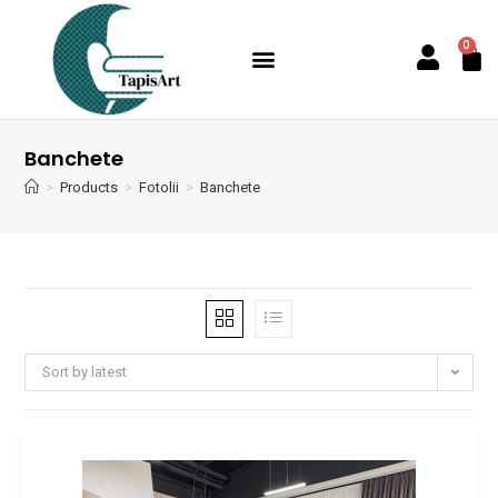
0
Banchete
>
Products
>
Fotolii
>
Banchete
Sort by latest