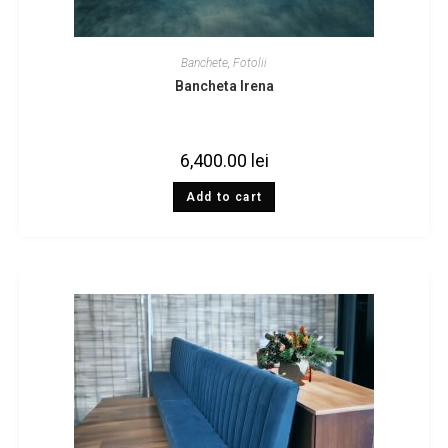
Banchete
,
Fotolii
Bancheta Irena
6,400.00
lei
Add to cart