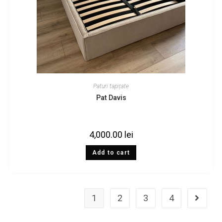
Paturi tapițate
Pat Davis
4,000.00
lei
Add to cart
1
2
3
4