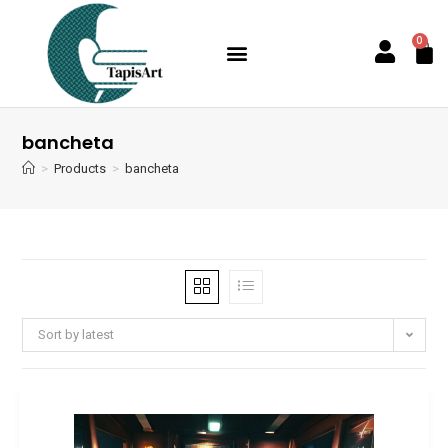
0
bancheta
>
Products
>
bancheta
Sort by latest