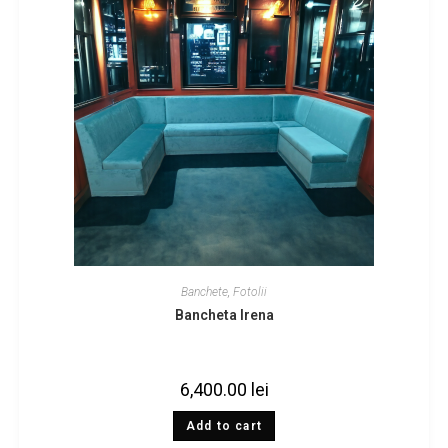
Banchete
,
Fotolii
Bancheta Irena
6,400.00
lei
Add to cart